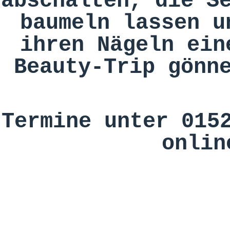
abschalten,
die S
baumeln lassen
u
ihren Nägeln ein
Beauty-Trip gönn
Termine unter 015
onlin